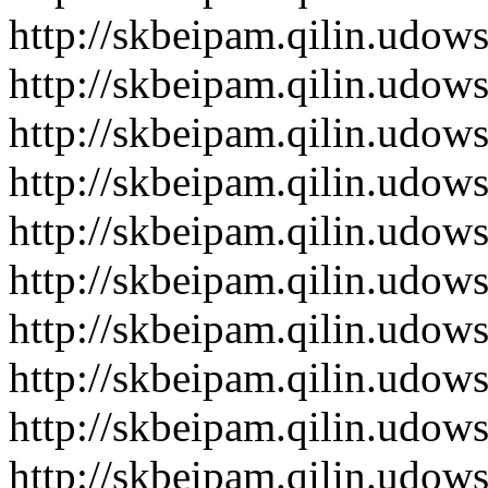
http://skbeipam.qilin.udo
http://skbeipam.qilin.udo
http://skbeipam.qilin.udo
http://skbeipam.qilin.udo
http://skbeipam.qilin.udo
http://skbeipam.qilin.udo
http://skbeipam.qilin.udo
http://skbeipam.qilin.udo
http://skbeipam.qilin.udo
http://skbeipam.qilin.udo