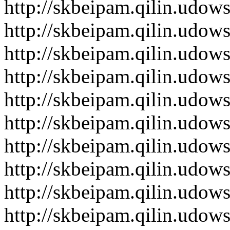
http://skbeipam.qilin.udo
http://skbeipam.qilin.udo
http://skbeipam.qilin.udo
http://skbeipam.qilin.udo
http://skbeipam.qilin.udo
http://skbeipam.qilin.udo
http://skbeipam.qilin.udo
http://skbeipam.qilin.udo
http://skbeipam.qilin.udo
http://skbeipam.qilin.udo