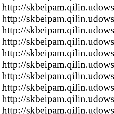
http://skbeipam.qilin.udo
http://skbeipam.qilin.udo
http://skbeipam.qilin.udo
http://skbeipam.qilin.udo
http://skbeipam.qilin.udo
http://skbeipam.qilin.udo
http://skbeipam.qilin.udo
http://skbeipam.qilin.udo
http://skbeipam.qilin.udo
http://skbeipam.qilin.udo