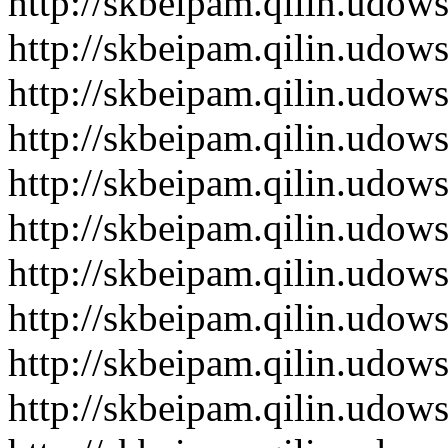
http://skbeipam.qilin.udo
http://skbeipam.qilin.udo
http://skbeipam.qilin.udo
http://skbeipam.qilin.udo
http://skbeipam.qilin.udo
http://skbeipam.qilin.udo
http://skbeipam.qilin.udo
http://skbeipam.qilin.udo
http://skbeipam.qilin.udo
http://skbeipam.qilin.udo