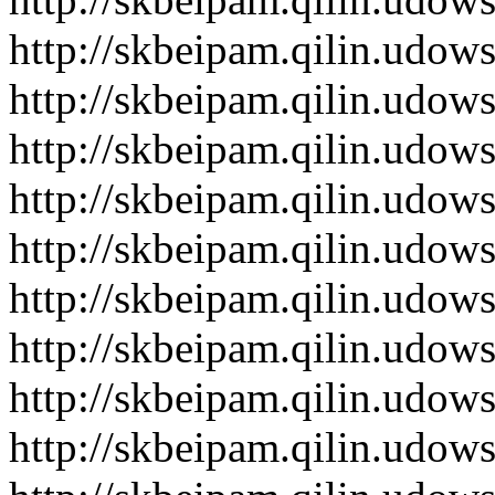
http://skbeipam.qilin.udo
http://skbeipam.qilin.udo
http://skbeipam.qilin.udo
http://skbeipam.qilin.udo
http://skbeipam.qilin.udo
http://skbeipam.qilin.udo
http://skbeipam.qilin.udo
http://skbeipam.qilin.udo
http://skbeipam.qilin.udo