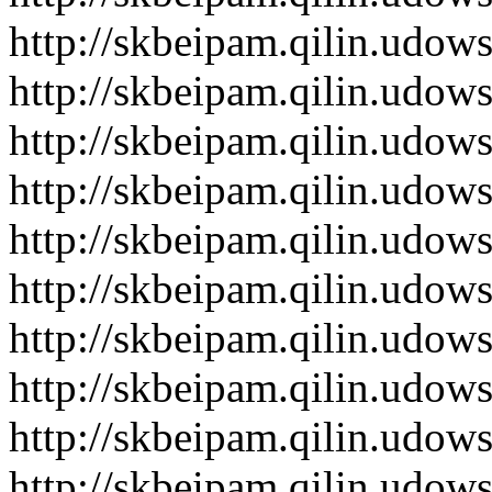
http://skbeipam.qilin.udo
http://skbeipam.qilin.udo
http://skbeipam.qilin.udo
http://skbeipam.qilin.udo
http://skbeipam.qilin.udo
http://skbeipam.qilin.udo
http://skbeipam.qilin.udo
http://skbeipam.qilin.udo
http://skbeipam.qilin.udo
http://skbeipam.qilin.udo