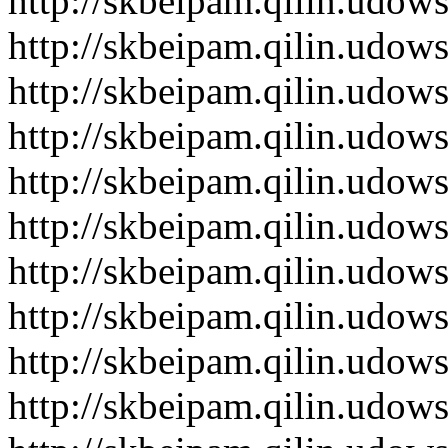
http://skbeipam.qilin.udo
http://skbeipam.qilin.udo
http://skbeipam.qilin.udo
http://skbeipam.qilin.udo
http://skbeipam.qilin.udo
http://skbeipam.qilin.udo
http://skbeipam.qilin.udo
http://skbeipam.qilin.udo
http://skbeipam.qilin.udo
http://skbeipam.qilin.udo