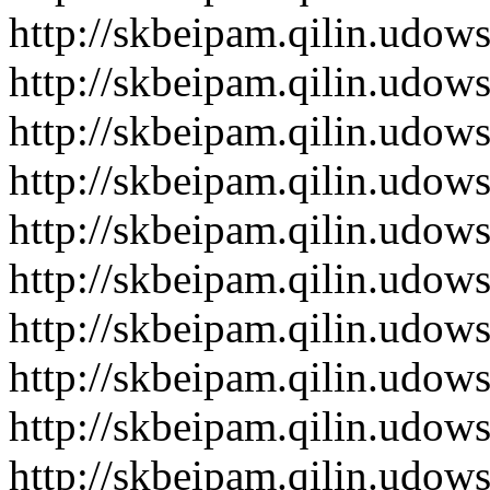
http://skbeipam.qilin.udo
http://skbeipam.qilin.udo
http://skbeipam.qilin.udo
http://skbeipam.qilin.udo
http://skbeipam.qilin.udo
http://skbeipam.qilin.udo
http://skbeipam.qilin.udo
http://skbeipam.qilin.udo
http://skbeipam.qilin.udo
http://skbeipam.qilin.udo