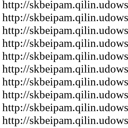
http://skbeipam.qilin.udo
http://skbeipam.qilin.udo
http://skbeipam.qilin.udo
http://skbeipam.qilin.udo
http://skbeipam.qilin.udo
http://skbeipam.qilin.udo
http://skbeipam.qilin.udo
http://skbeipam.qilin.udo
http://skbeipam.qilin.udo
http://skbeipam.qilin.udo