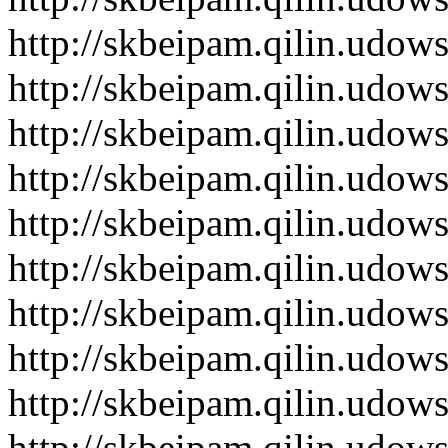
http://skbeipam.qilin.udo
http://skbeipam.qilin.udo
http://skbeipam.qilin.udo
http://skbeipam.qilin.udo
http://skbeipam.qilin.udo
http://skbeipam.qilin.udo
http://skbeipam.qilin.udo
http://skbeipam.qilin.udo
http://skbeipam.qilin.udo
http://skbeipam.qilin.udo