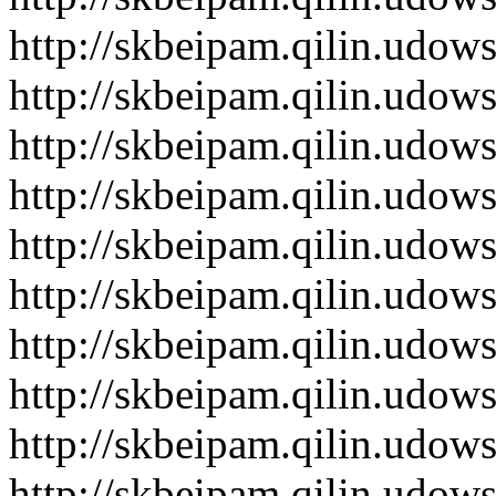
http://skbeipam.qilin.udo
http://skbeipam.qilin.udo
http://skbeipam.qilin.udo
http://skbeipam.qilin.udo
http://skbeipam.qilin.udo
http://skbeipam.qilin.udo
http://skbeipam.qilin.udo
http://skbeipam.qilin.udo
http://skbeipam.qilin.udo
http://skbeipam.qilin.udo