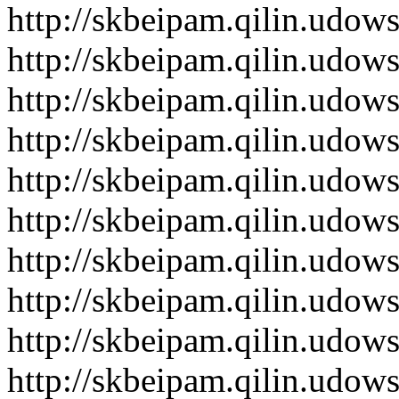
http://skbeipam.qilin.udo
http://skbeipam.qilin.udo
http://skbeipam.qilin.udo
http://skbeipam.qilin.udo
http://skbeipam.qilin.udo
http://skbeipam.qilin.udo
http://skbeipam.qilin.udo
http://skbeipam.qilin.udo
http://skbeipam.qilin.udo
http://skbeipam.qilin.udo