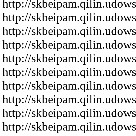
http://skbeipam.qilin.udo
http://skbeipam.qilin.udo
http://skbeipam.qilin.udo
http://skbeipam.qilin.udo
http://skbeipam.qilin.udo
http://skbeipam.qilin.udo
http://skbeipam.qilin.udo
http://skbeipam.qilin.udo
http://skbeipam.qilin.udo
http://skbeipam.qilin.udo