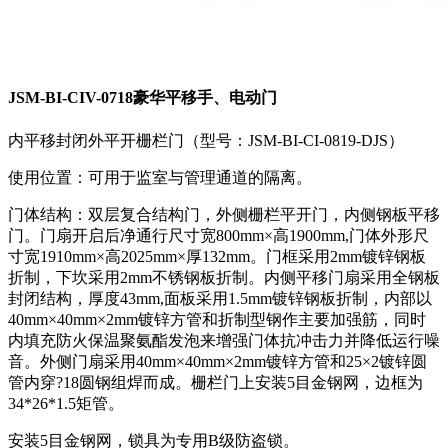
JSM-BI-CIV-0718豪华平移手、电动门
内平移封闭外平开栅栏门（型号：JSM-BI-CI-0819-DJS）
使用位置：可用于监室与管理通道的隔离。
门体结构：双层复合结构门，外侧栅栏平开门，内侧钢板平移
门。门扇开启后净通行尺寸宽800mm×高1900mm,门体外形尺
寸宽1910mm×高2025mm×厚132mm。门框采用2mm镀锌钢板
折制，下坎采用2mm不锈钢板折制。内侧平移门扇采用全钢板
封闭结构，厚度43mm,面板采用1.5mm镀锌钢板折制，内部以
40mm×40mm×2mm镀锌方管和折制型钢作主要加强筋，同时
内填充防火保温聚氨酯发泡来增强门体抗冲击力并降低运行噪
音。外侧门扇采用40mm×40mm×2mm镀锌方管和25×2镀锌圆
管内穿?18圆钢组焊而成。栅栏门上安装5目金钢网，边框为
34*26*1.5矩管。
安装5目金钢网，锁具为专用B级防盗锁。